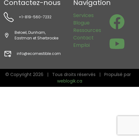
Contactez-nous
Navigation
Services
+1-819-560-7232
Blogue
Ressources
Beloeil, Dunham,
Contact
Eastman et Sherbrooke
Emploi
info@ecomestible.com
© Copyright
2026 | Tous droits réservés | Propulsé par
weblogik.ca